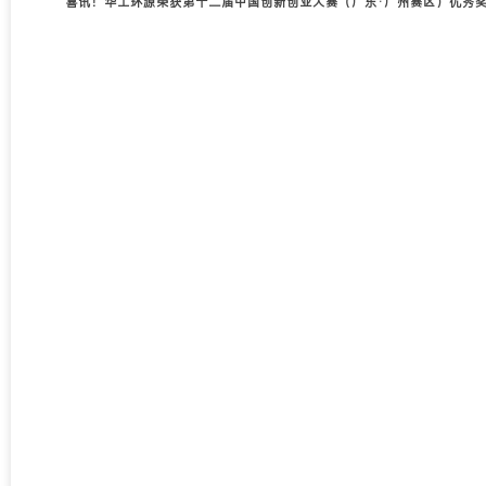
喜讯！华工环源荣获第十二届中国创新创业大赛（广东·广州赛区）优秀