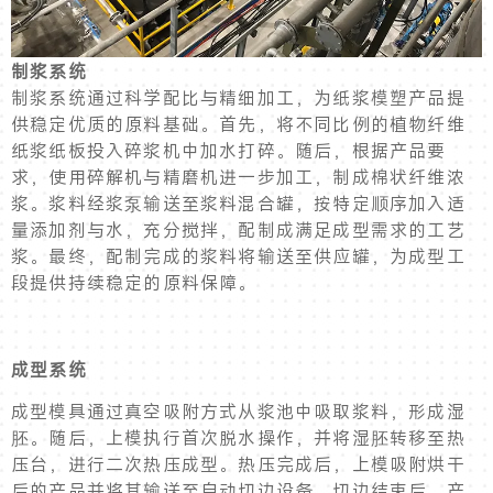
制浆系统
制浆系统通过科学配比与精细加工，为纸浆模塑产品提
供稳定优质的原料基础。首先，将不同比例的植物纤维
纸浆纸板投入碎浆机中加水打碎。随后，根据产品要
求，使用碎解机与精磨机进一步加工，制成棉状纤维浓
浆。浆料经浆泵输送至浆料混合罐，按特定顺序加入适
量添加剂与水，充分搅拌，配制成满足成型需求的工艺
浆。最终，配制完成的浆料将输送至供应罐，为成型工
段提供持续稳定的原料保障。
成型系统
成型模具通过真空吸附方式从浆池中吸取浆料，形成湿
胚。随后，上模执行首次脱水操作，并将湿胚转移至热
压台，进行二次热压成型。热压完成后，上模吸附烘干
后的产品并将其输送至自动切边设备。切边结束后，产