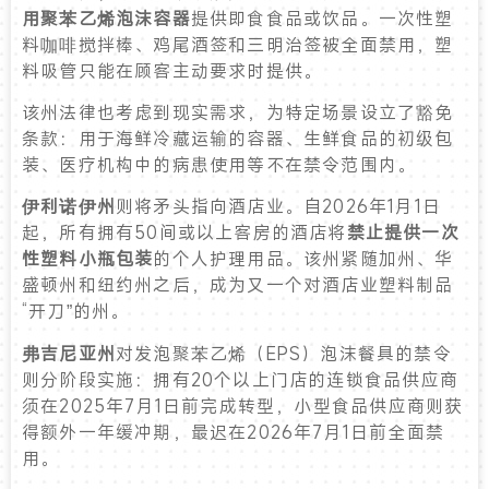
用聚苯乙烯泡沫容器
提供即食食品或饮品。一次性塑
料咖啡搅拌棒、鸡尾酒签和三明治签被全面禁用，塑
料吸管只能在顾客主动要求时提供。
该州法律也考虑到现实需求，为特定场景设立了豁免
条款：用于海鲜冷藏运输的容器、生鲜食品的初级包
装、医疗机构中的病患使用等不在禁令范围内。
伊利诺伊州
则将矛头指向酒店业。自2026年1月1日
起，所有拥有50间或以上客房的酒店将
禁止提供一次
性塑料小瓶包装
的个人护理用品。该州紧随加州、华
盛顿州和纽约州之后，成为又一个对酒店业塑料制品
“开刀”的州。
弗吉尼亚州
对发泡聚苯乙烯（EPS）泡沫餐具的禁令
则分阶段实施：拥有20个以上门店的连锁食品供应商
须在2025年7月1日前完成转型，小型食品供应商则获
得额外一年缓冲期，最迟在2026年7月1日前全面禁
用。