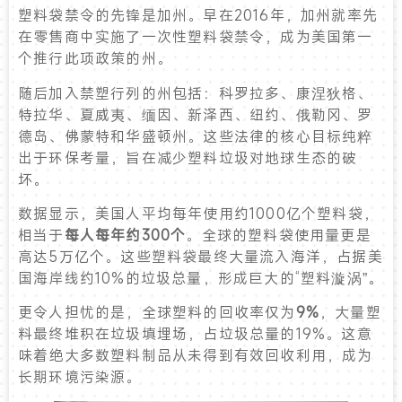
塑料袋禁令的先锋是加州。早在2016年，加州就率先
在零售商中实施了一次性塑料袋禁令，成为美国第一
个推行此项政策的州。
随后加入禁塑行列的州包括：科罗拉多、康涅狄格、
特拉华、夏威夷、缅因、新泽西、纽约、俄勒冈、罗
德岛、佛蒙特和华盛顿州。这些法律的核心目标纯粹
出于环保考量，旨在减少塑料垃圾对地球生态的破
坏。
数据显示，美国人平均每年使用约1000亿个塑料袋，
相当于
每人每年约300个
。全球的塑料袋使用量更是
高达5万亿个。这些塑料袋最终大量流入海洋，占据美
国海岸线约10%的垃圾总量，形成巨大的“塑料漩涡”。
更令人担忧的是，全球塑料的回收率仅为
9%
，大量塑
料最终堆积在垃圾填埋场，占垃圾总量的19%。这意
味着绝大多数塑料制品从未得到有效回收利用，成为
长期环境污染源。